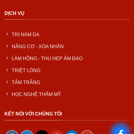
DỊCH VỤ
TRỊ NÁM DA
NÂNG CƠ - XÓA NHĂN
LÀM HỒNG - THU HẸP ÂM ĐẠO
TRIỆT LÔNG
TẮM TRẮNG
HỌC NGHÊ THẨM MỸ
KẾT NỐI VỚI CHÚNG TÔI