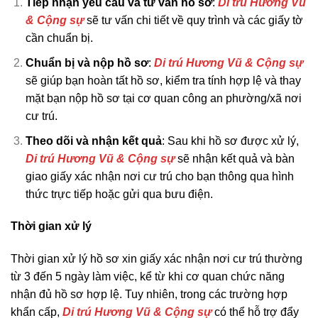
Tiếp nhận yêu cầu và tư vấn hồ sơ
:
Di trú Hương Vũ
& Cộng sự
sẽ tư vấn chi tiết về quy trình và các giấy tờ
cần chuẩn bị.
Chuẩn bị và nộp hồ sơ
:
Di trú Hương Vũ & Cộng sự
sẽ giúp bạn hoàn tất hồ sơ, kiểm tra tính hợp lệ và thay
mặt bạn nộp hồ sơ tại cơ quan công an phường/xã nơi
cư trú.
Theo dõi và nhận kết quả
: Sau khi hồ sơ được xử lý,
Di trú Hương Vũ & Cộng sự
sẽ nhận kết quả và bàn
giao giấy xác nhận nơi cư trú cho bạn thông qua hình
thức trực tiếp hoặc gửi qua bưu điện.
Thời gian xử lý
Thời gian xử lý hồ sơ xin giấy xác nhận nơi cư trú thường
từ 3 đến 5 ngày làm việc, kể từ khi cơ quan chức năng
nhận đủ hồ sơ hợp lệ. Tuy nhiên, trong các trường hợp
khẩn cấp,
Di trú Hương Vũ & Cộng sự
có thể hỗ trợ đẩy