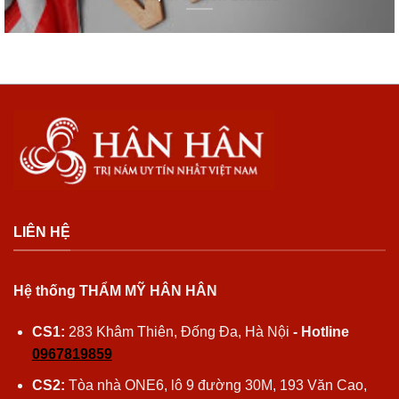
LIÊN HỆ
Hệ thống THẨM MỸ HÂN HÂN
CS1:
283 Khâm Thiên, Đống Đa, Hà Nội
- Hotline
0967819859
CS2:
Tòa nhà ONE6, lô 9 đường 30M, 193 Văn Cao,