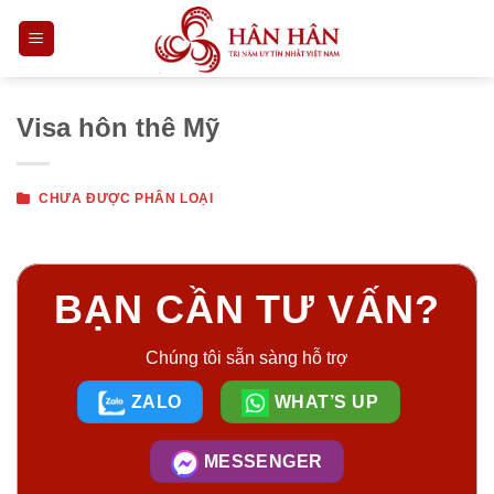
Skip
to
content
Visa hôn thê Mỹ
CHƯA ĐƯỢC PHÂN LOẠI
BẠN CẦN TƯ VẤN?
Chúng tôi sẵn sàng hỗ trợ
ZALO
WHAT’S UP
MESSENGER