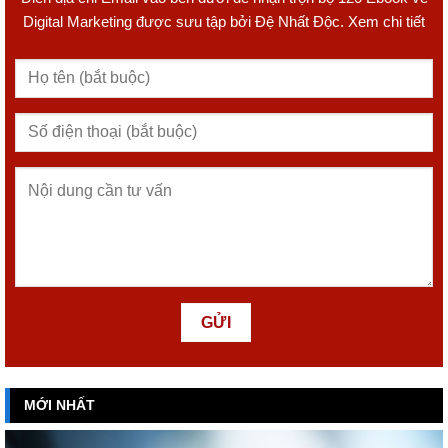
Digital Marketing được sưu tập bởi Đệ Nhất Độc. Xem chi tiết
MỚI NHẤT