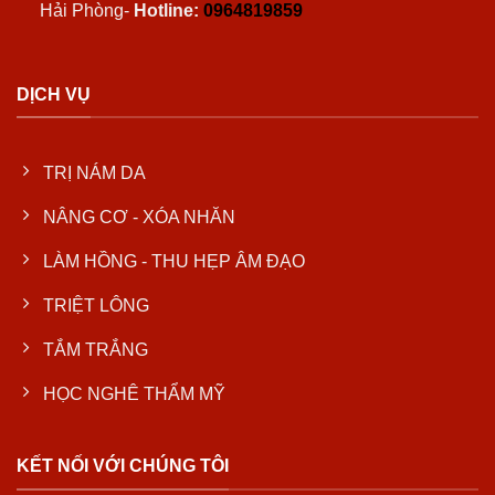
Hải Phòng-
Hotline:
0964819859
DỊCH VỤ
TRỊ NÁM DA
NÂNG CƠ - XÓA NHĂN
LÀM HỒNG - THU HẸP ÂM ĐẠO
TRIỆT LÔNG
TẮM TRẮNG
HỌC NGHÊ THẨM MỸ
KẾT NỐI VỚI CHÚNG TÔI