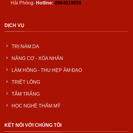
Hải Phòng-
Hotline:
0964819859
DỊCH VỤ
TRỊ NÁM DA
NÂNG CƠ - XÓA NHĂN
LÀM HỒNG - THU HẸP ÂM ĐẠO
TRIỆT LÔNG
TẮM TRẮNG
HỌC NGHÊ THẨM MỸ
KẾT NỐI VỚI CHÚNG TÔI