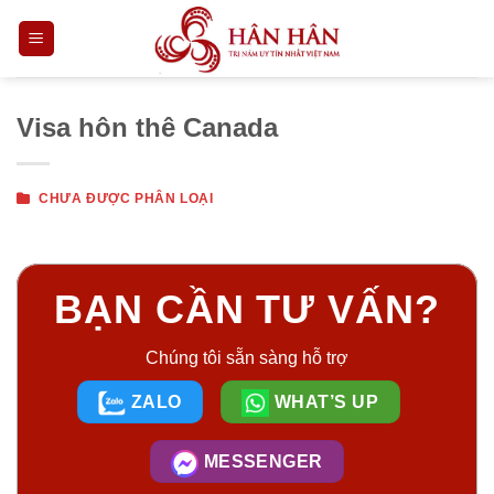
Skip
to
content
Visa hôn thê Canada
CHƯA ĐƯỢC PHÂN LOẠI
BẠN CẦN TƯ VẤN?
Chúng tôi sẵn sàng hỗ trợ
ZALO
WHAT’S UP
MESSENGER