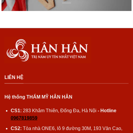
LIÊN HỆ
Hệ thống THẨM MỸ HÂN HÂN
CS1:
283 Khâm Thiên, Đống Đa, Hà Nội
- Hotline
0967819859
CS2:
Tòa nhà ONE6, lô 9 đường 30M, 193 Văn Cao,