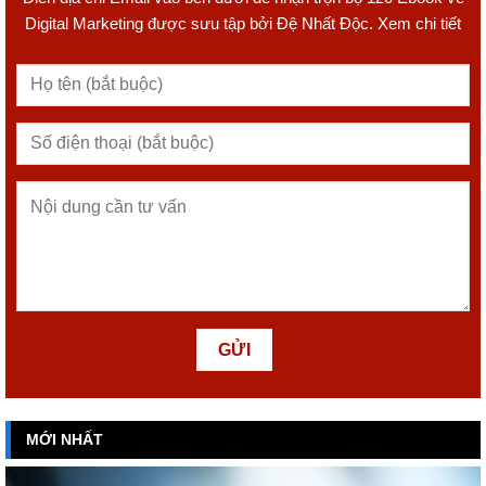
Digital Marketing được sưu tập bởi Đệ Nhất Độc. Xem chi tiết
MỚI NHẤT