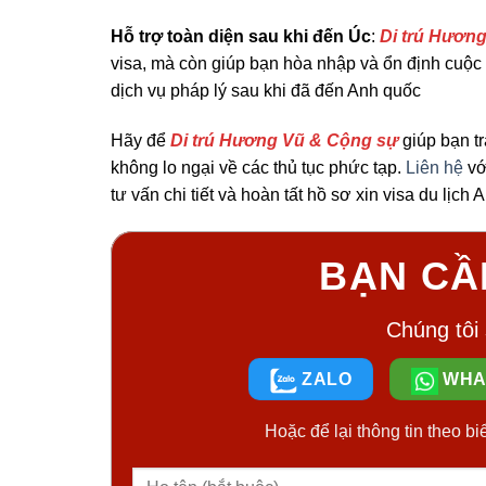
Hỗ trợ toàn diện sau khi đến Úc
:
Di trú Hươn
visa, mà còn giúp bạn hòa nhập và ổn định cuộc s
dịch vụ pháp lý sau khi đã đến Anh quốc
Hãy để
Di trú Hương Vũ & Cộng sự
giúp bạn t
không lo ngại về các thủ tục phức tạp.
Liên hệ
vớ
tư vấn chi tiết và hoàn tất hồ sơ xin visa du lị
BẠN CẦ
Chúng tôi
ZALO
WHA
Hoặc để lại thông tin theo bi