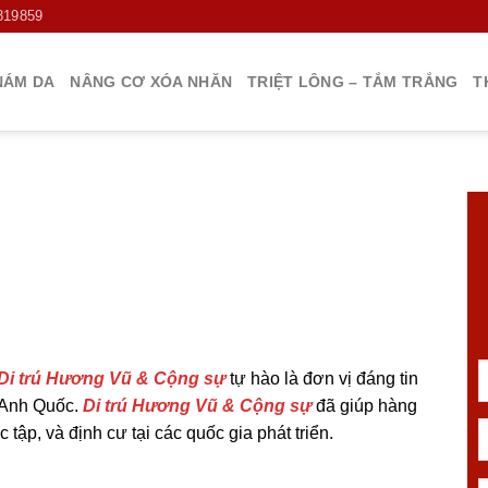
819859
NÁM DA
NÂNG CƠ XÓA NHĂN
TRIỆT LÔNG – TẮM TRẮNG
T
Di trú Hương Vũ & Cộng sự
tự hào là đơn vị đáng tin
h Anh Quốc.
Di trú Hương Vũ & Cộng sự
đã giúp hàng
tập, và định cư tại các quốc gia phát triển.