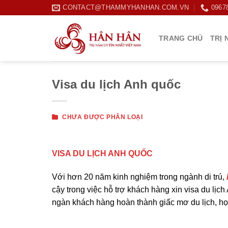
Skip
CONTACT@THAMMYHANHAN.COM.VN
0967
to
content
TRANG CHỦ
TRỊ 
Visa du lịch Anh quốc
CHƯA ĐƯỢC PHÂN LOẠI
VISA DU LỊCH ANH QUỐC
Với hơn 20 năm kinh nghiệm trong ngành di trú,
cậy trong việc hỗ trợ khách hàng xin visa du lịc
ngàn khách hàng hoàn thành giấc mơ du lịch, học 