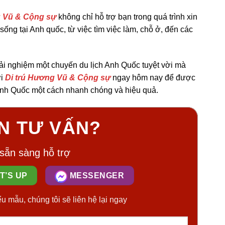
g Vũ & Cộng sự
không chỉ hỗ trợ bạn trong quá trình xin
ống tại Anh quốc, từ việc tìm việc làm, chỗ ở, đến các
rải nghiệm một chuyến du lịch Anh Quốc tuyệt vời mà
i
Di trú Hương Vũ & Cộng sự
ngay hôm nay để được
ch Anh Quốc một cách nhanh chóng và hiệu quả.
N TƯ VẤN?
 sẵn sàng hỗ trợ
T’S UP
MESSENGER
ểu mẫu, chúng tôi sẽ liên hệ lại ngay