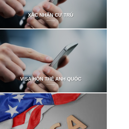
XÁC NHẬN CƯ TRÚ
VISA HÔN THÊ ANH QUỐC